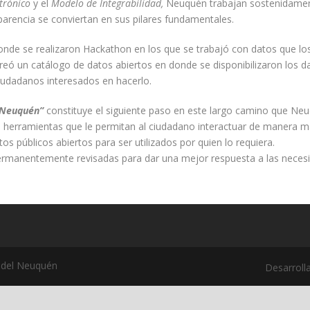
trónico
y el
Modelo de Integrabilidad,
Neuquén trabajan sostenidamen
sparencia se conviertan en sus pilares fundamentales.
onde se realizaron Hackathon en los que se trabajó con datos que lo
reó un catálogo de datos abiertos en donde se disponibilizaron los da
ciudadanos interesados en hacerlo.
e Neuquén”
constituye el siguiente paso en este largo camino que Neuq
s herramientas que le permitan al ciudadano interactuar de manera má
tos públicos abiertos para ser utilizados por quien lo requiera.
 permanentemente revisadas para dar una mejor respuesta a las neces
a del Neuquén
Desarrol