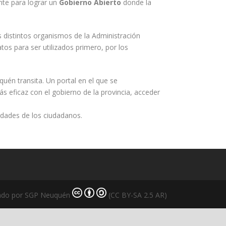
te para lograr un
Gobierno Abierto
donde la
s distintos organismos de la Administración
tos para ser utilizados primero, por los
uén transita. Un portal en el que se
s eficaz con el gobierno de la provincia, acceder
idades de los ciudadanos.
lado por SGP Neuquén
(CC BY-SA 2.5 AR)