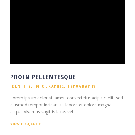
PROIN PELLENTESQUE
IDENTITY
,
INFOGRAPHIC
,
TYPOGRAPHY
Lorem ipsum dolor sit amet, consectetur adipisici elit, sed
eiusmod tempor incidunt ut labore et dolore magna
aliqua. Vivamus sagittis lacus vel...
VIEW PROJECT >