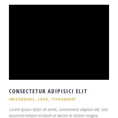
CONSECTETUR ADIPISICI ELIT
INFOGRAPHIC
,
LOGO
,
TYPOGRAPHY
Lorem ipsum dolor sit amet, consectetur adipisici elit, sed
eiusmod tempor incidunt ut labore et dolore magna