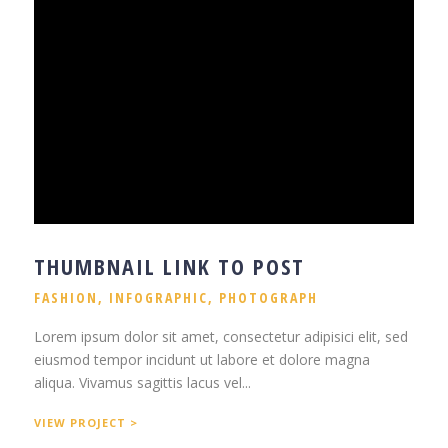
THUMBNAIL LINK TO POST
FASHION
,
INFOGRAPHIC
,
PHOTOGRAPH
Lorem ipsum dolor sit amet, consectetur adipisici elit, sed
eiusmod tempor incidunt ut labore et dolore magna
aliqua. Vivamus sagittis lacus vel...
VIEW PROJECT >